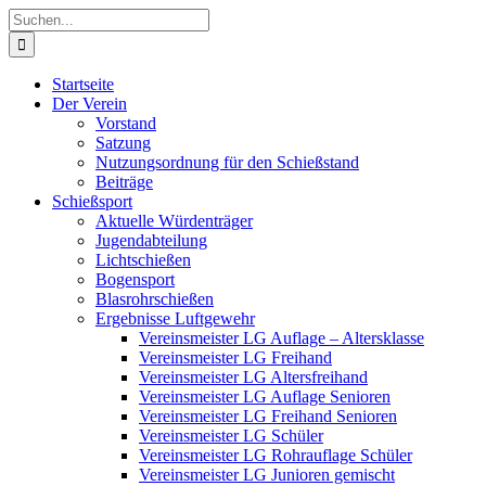
Zum
Suche
Inhalt
nach:
springen
Startseite
Der Verein
Vorstand
Satzung
Nutzungsordnung für den Schießstand
Beiträge
Schießsport
Aktuelle Würdenträger
Jugendabteilung
Lichtschießen
Bogensport
Blasrohrschießen
Ergebnisse Luftgewehr
Vereinsmeister LG Auflage – Altersklasse
Vereinsmeister LG Freihand
Vereinsmeister LG Altersfreihand
Vereinsmeister LG Auflage Senioren
Vereinsmeister LG Freihand Senioren
Vereinsmeister LG Schüler
Vereinsmeister LG Rohrauflage Schüler
Vereinsmeister LG Junioren gemischt