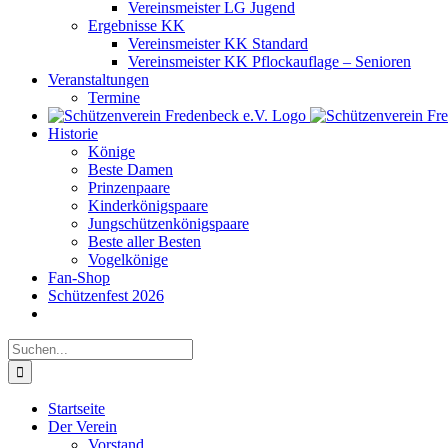
Vereinsmeister LG Jugend
Ergebnisse KK
Vereinsmeister KK Standard
Vereinsmeister KK Pflockauflage – Senioren
Veranstaltungen
Termine
Historie
Könige
Beste Damen
Prinzenpaare
Kinderkönigspaare
Jungschützenkönigspaare
Beste aller Besten
Vogelkönige
Fan-Shop
Schützenfest 2026
Suche
nach:
Startseite
Der Verein
Vorstand