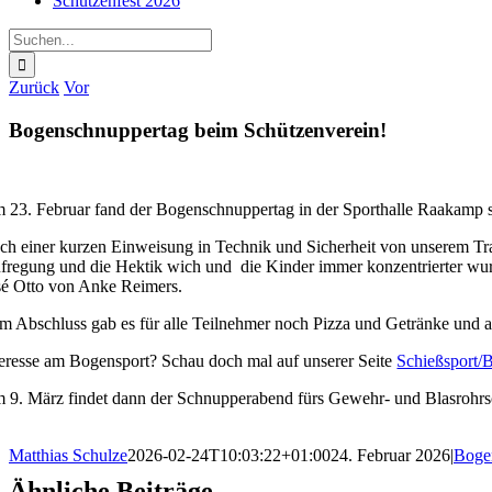
Schützenfest 2026
Suche
nach:
Zurück
Vor
Bogenschnuppertag beim Schützenverein!
 23. Februar fand der Bogenschnuppertag in der Sporthalle Raakamp st
ch einer kurzen Einweisung in Technik und Sicherheit von unserem Traine
fregung und die Hektik wich und die Kinder immer konzentrierter wurde
sé Otto von Anke Reimers.
m Abschluss gab es für alle Teilnehmer noch Pizza und Getränke und al
teresse am Bogensport? Schau doch mal auf unserer Seite
Schießsport/
 9. März findet dann der Schnupperabend fürs Gewehr- und Blasrohrsch
Matthias Schulze
2026-02-24T10:03:22+01:00
24. Februar 2026
|
Boge
Ähnliche Beiträge