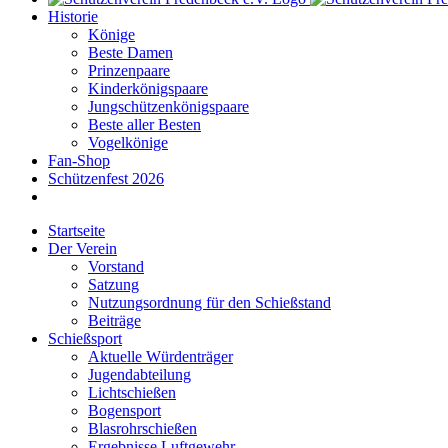
Historie
Könige
Beste Damen
Prinzenpaare
Kinderkönigspaare
Jungschützenkönigspaare
Beste aller Besten
Vogelkönige
Fan-Shop
Schützenfest 2026
Startseite
Der Verein
Vorstand
Satzung
Nutzungsordnung für den Schießstand
Beiträge
Schießsport
Aktuelle Würdenträger
Jugendabteilung
Lichtschießen
Bogensport
Blasrohrschießen
Ergebnisse Luftgewehr