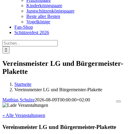
Prinzenpaare
Kinderkönigspaare
Jungschützenkönigspaare
Beste aller Besten
Vogelkönige
Fan-Shop
Schützenfest 2026
Suche
nach:
Vereinsmeister LG und Bürgermeister-
Plakette
Startseite
Vereinsmeister LG und Bürgermeister-Plakette
Matthias Schulze
2026-08-09T00:00:00+02:00
Toggle
Navigati
« Alle Veranstaltungen
Vereinsmeister LG und Bürgermeister-Plakette