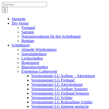
Zum
Suche
Inhalt
nach:
springen
Startseite
Der Verein
Vorstand
Satzung
Nutzungsordnung für den Schießstand
Beiträge
Schießsport
Aktuelle Würdenträger
Jugendabteilung
Lichtschießen
Bogensport
Blasrohrschießen
Ergebnisse Luftgewehr
Vereinsmeister LG Auflage – Altersklasse
Vereinsmeister LG Freihand
Vereinsmeister LG Altersfreihand
Vereinsmeister LG Auflage Senioren
Vereinsmeister LG Freihand Senioren
Vereinsmeister LG Schüler
Vereinsmeister LG Rohrauflage Schüler
Vereinsmeister LG Junioren gemischt