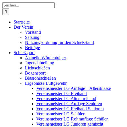
Zum
Suche
Inhalt
nach:
springen
Startseite
Der Verein
Vorstand
Satzung
Nutzungsordnung für den Schießstand
Beiträge
Schießsport
Aktuelle Würdenträger
Jugendabteilung
Lichtschießen
Bogensport
Blasrohrschießen
Ergebnisse Luftgewehr
Vereinsmeister LG Auflage – Altersklasse
Vereinsmeister LG Freihand
Vereinsmeister LG Altersfreihand
Vereinsmeister LG Auflage Senioren
Vereinsmeister LG Freihand Senioren
Vereinsmeister LG Schüler
Vereinsmeister LG Rohrauflage Schüler
Vereinsmeister LG Junioren gemischt